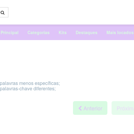
Principal
Categorias
Kits
Destaques
Mais locados
 palavras menos específicas;
 palavras-chave diferentes;
Anterior
Próxi