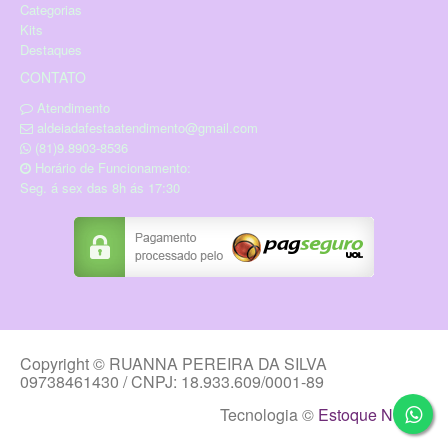
Categorias
Kits
Destaques
CONTATO
Atendimento
aldeiadafestaatendimento@gmail.com
(81)9.8903-8536
Horário de Funcionamento:
Seg. á sex das 8h ás 17:30
Copyright © RUANNA PEREIRA DA SILVA
09738461430 / CNPJ: 18.933.609/0001-89
Tecnologia ©
Estoque NOW
.